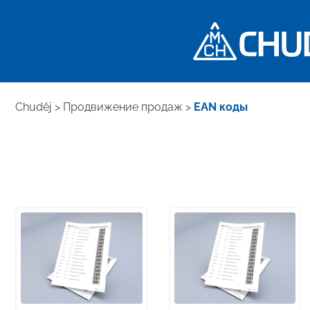
Chuděj
>
Продвижение продаж
>
EAN коды