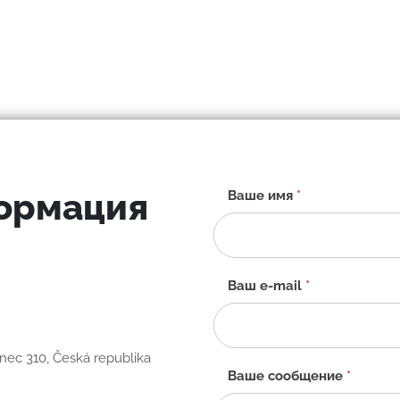
формация
Контактная
Ваше имя
*
форма
-
RU
Ваш e-mail
*
anec 310, Česká republika
Ваше сообщение
*