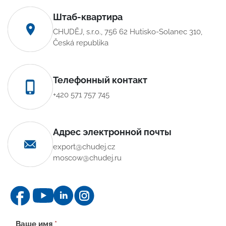
Штаб-квартира
CHUDĚJ, s.r.o., 756 62 Hutisko-Solanec 310,
Česká republika
Телефонный контакт
+420 571 757 745
Адрес электронной почты
export@chudej.cz
moscow@chudej.ru
Контактная
Ваше имя
*