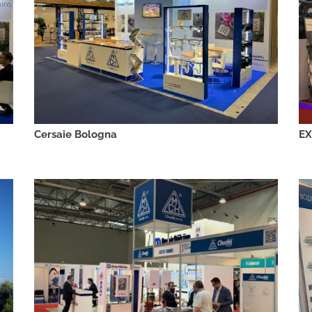
Cersaie Bologna
EX