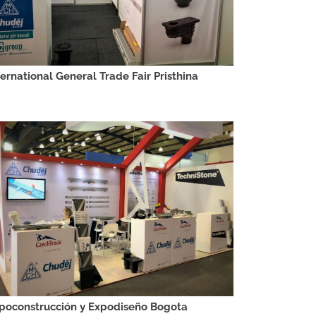
ternational General Trade Fair Pristhina
poconstrucción y Expodiseño Bogota