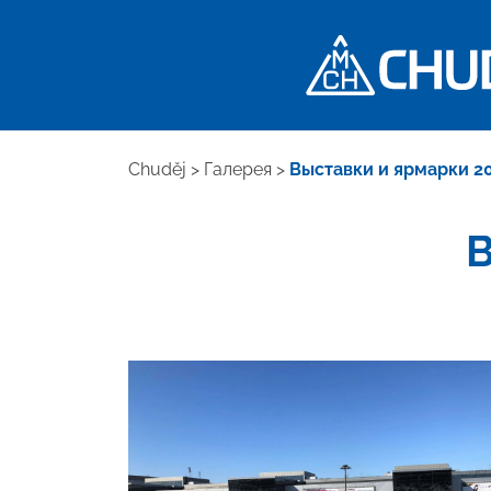
Chuděj
>
Галерея
>
Выставки и ярмарки 2
В