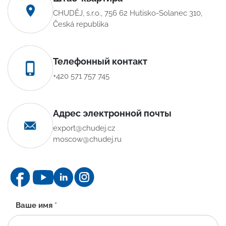
CHUDĚJ, s.r.o., 756 62 Hutisko-Solanec 310,
Česká republika
Телефонный контакт
+420 571 757 745
Адрес электронной почты
export@chudej.cz
moscow@chudej.ru
Контактная
Ваше имя
*
форма